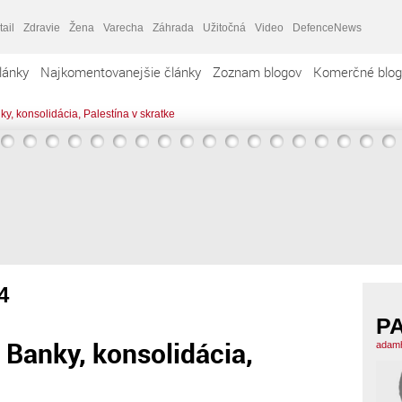
tail
Zdravie
Žena
Varecha
Záhrada
Užitočná
Video
DefenceNews
lánky
Najkomentovanejšie články
Zoznam blogov
Komerčné blog
ky, konsolidácia, Palestína v skratke
4
P
 Banky, konsolidácia,
adamh