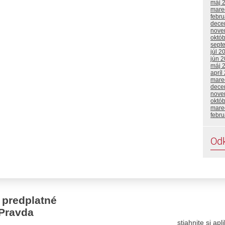
máj 
mare
febr
dece
nove
októ
sept
júl 2
jún 
máj 
apríl
mare
dece
nove
októ
mare
febr
Od
 predplatné
Pravda
stiahnite si ap