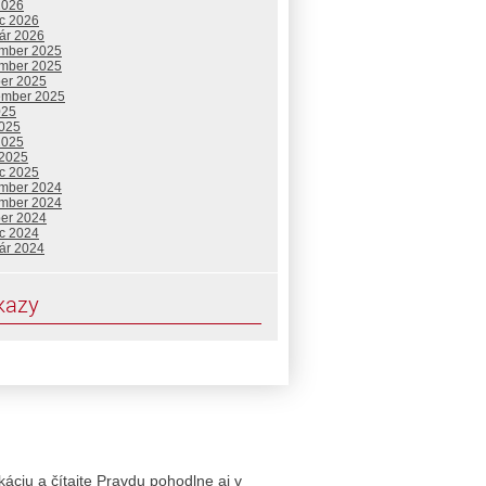
2026
c 2026
uár 2026
mber 2025
mber 2025
ber 2025
ember 2025
025
2025
2025
 2025
c 2025
mber 2024
mber 2024
ber 2024
c 2024
uár 2024
kazy
likáciu a čítajte Pravdu pohodlne aj v