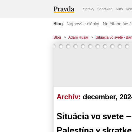
Správy
Športweb
Auto
Kok
Blog
Najnovšie články
Najčítanejšie č
Blog
>
Adam Husár
>
Situácia vo svete - Ban
Archív:
december, 202
Situácia vo svete –
Palestína v skratke