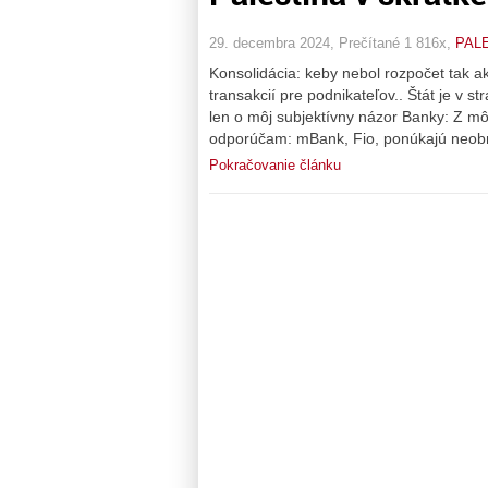
29. decembra 2024, Prečítané 1 816x,
PAL
Konsolidácia: keby nebol rozpočet tak a
transakcií pre podnikateľov.. Štát je v st
len o môj subjektívny názor Banky: Z 
odporúčam: mBank, Fio, ponúkajú neobm
Pokračovanie článku