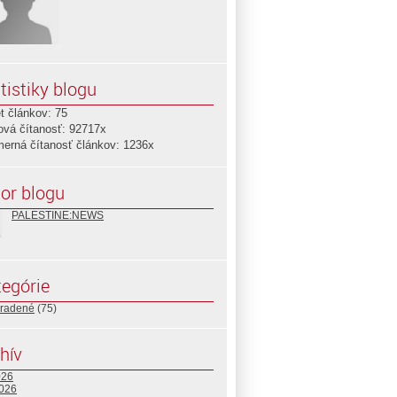
tistiky blogu
t článkov: 75
ová čítanosť: 92717x
merná čítanosť článkov: 1236x
or blogu
PALESTINE:NEWS
egórie
radené
(75)
hív
026
2026